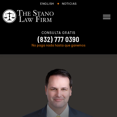
Skip to Main Content
ENGLISH
NOTICIAS
☰
CONSULTA GRATIS
(832) 777 0390
No paga nada hasta que ganemos
Sobre Nosotros
Casos Que Manejamos
Áreas de servicio
Resultados
Blog
FAQs