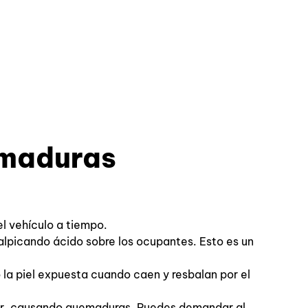
emaduras
l vehículo a tiempo.
alpicando ácido sobre los ocupantes. Esto es un
 la piel expuesta cuando caen y resbalan por el
tar, causando quemaduras. Puedes demandar al