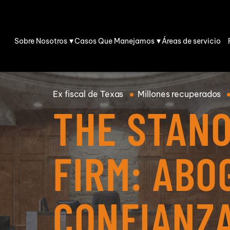
Skip to Main Content
Sobre Nosotros
Casos Que Manejamos
Áreas de servicio
Matthew
Lesiones
Stano
Personales
Nuestro
Accidentes
Accide
Ex
fiscal de Texas
Millones
recuperados
Equipo
Automovilísticos
de Coc
THE STAN
Fatal
Comunidad
Reclamaciones
Lesión 
Por Lesiones
Colisio
Parálisi
FIRM: ABO
de Hues
Accidentes de
Lesión 
Camiones
Colisio
Concus
trasera
CONFIANZ
Accidentes de
Lesión 
Autobús
Accide
Amputa
por DUI