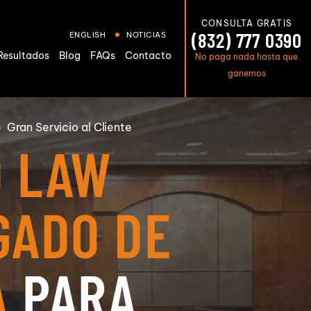
CONSULTA GRATIS
(832) 777 0390
ENGLISH
NOTICIAS
Resultados
Blog
FAQs
Contacto
No paga nada hasta que
ganemos
ntes
Gran
Servicio al Cliente
he
O LAW
De
nes
s
GADO DE
os
Por
nes
ión
s
A
PARA
Por
ntes
ción