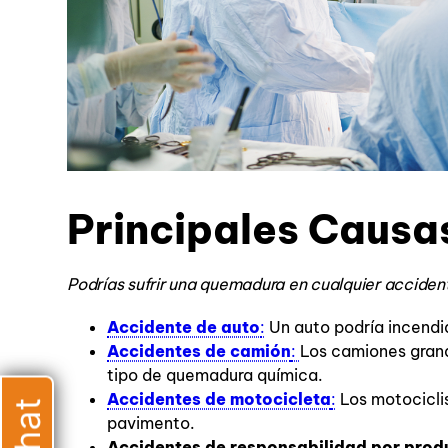
Principales Causa
Podrías sufrir una quemadura en cualquier accide
Accidente de auto
:
Un auto podría incendia
Accidentes de camión
:
Los camiones grand
tipo de quemadura química.
Accidentes de motocicleta
:
Los motociclis
pavimento.
Accidentes de responsabilidad por prod