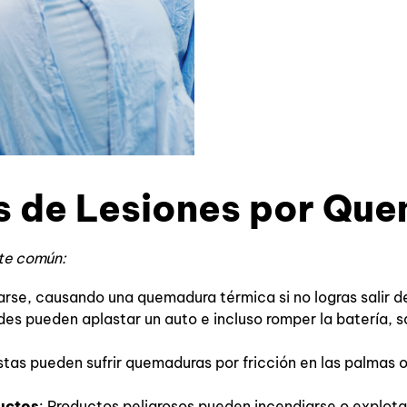
s de Lesiones por Qu
nte común:
rse, causando una quemadura térmica si no logras salir de
es pueden aplastar un auto e incluso romper la batería, s
tas pueden sufrir quemaduras por fricción en las palmas o
uctos
: Productos peligrosos pueden incendiarse o explo